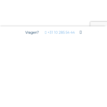
Vragen?
+31 10 285 54 44
Lansingerland
Terug naar Nederland
Lansingerland
Producten & diensten in Lansingerland