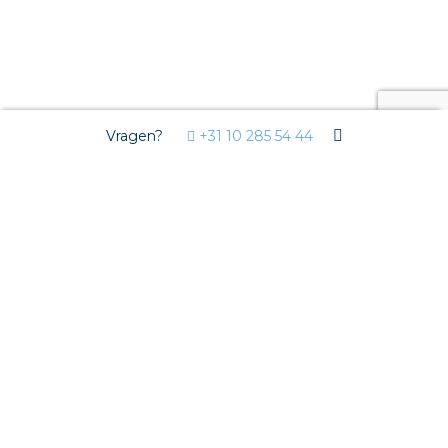
Vragen?
+31 10 285 54 44
Gouda
Terug naar Nederland
Gouda
Producten & diensten in Gouda