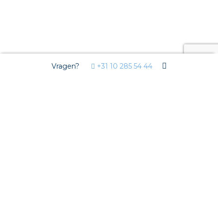
Vragen?
+31 10 285 54 44
Bergen
Terug naar Nederland
Bergen
Producten & diensten in Bergen