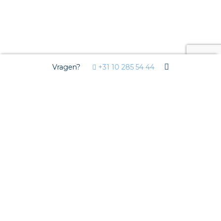
Vragen?
+31 10 285 54 44
Baarn
Terug naar Nederland
Baarn
Producten & diensten in Baarn