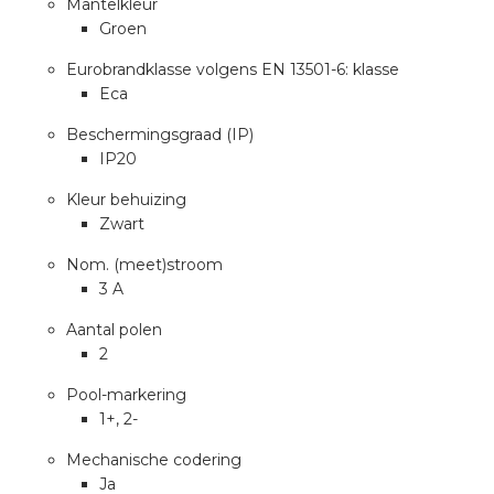
Mantelkleur
a
Groen
air installeren
Eurobrandklasse volgens EN 13501-6: klasse
Eca
den
Beschermingsgraad (IP)
IP20
 installeren
Kleur behuizing
Zwart
ren
Nom. (meet)stroom
baar installeren
3 A
Aantal polen
baar installeren in beton
2
baar installeren in de tuinbouw
Pool-markering
1+, 2-
nd stekerbare vlakkabel
Mechanische codering
Ja