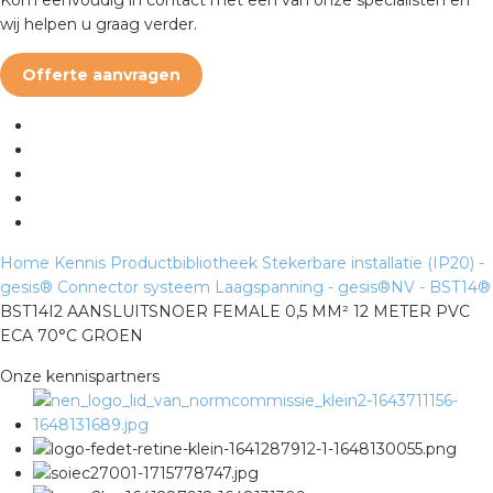
rotechnische groothandels
wij helpen u graag verder.
Offerte aanvragen
Home
Kennis
Productbibliotheek
Stekerbare installatie (IP20) -
gesis®
Connector systeem Laagspanning - gesis®NV - BST14®
BST14I2 AANSLUITSNOER FEMALE 0,5 MM² 12 METER PVC
ECA 70°C GROEN
Onze kennispartners