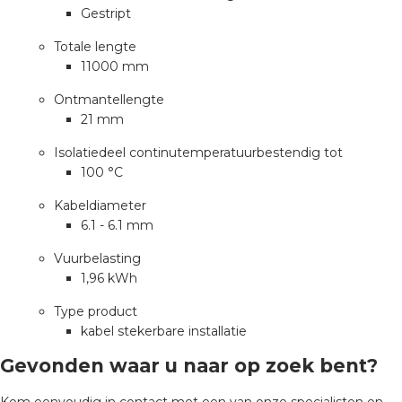
Gestript
Totale lengte
s
11000 mm
Ontmantellengte
21 mm
iedenis
Isolatiedeel continutemperatuurbestendig tot
100 °C
voegde waarde
Kabeldiameter
6.1 - 6.1 mm
ures
Vuurbelasting
ementen
1,96 kWh
Type product
ws
kabel stekerbare installatie
Gevonden waar u naar op zoek bent?
Kom eenvoudig in contact met een van onze specialisten en