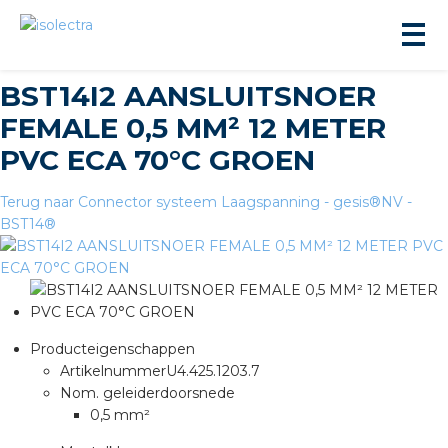
BST14I2 AANSLUITSNOER
FEMALE 0,5 MM² 12 METER
PVC ECA 70°C GROEN
Terug naar Connector systeem Laagspanning - gesis®NV -
BST14®
ningbouw
liteit
inbouw
Producteigenschappen
Artikelnummer
U4.425.1203.7
Nom. geleiderdoorsnede
ngen
0,5 mm²