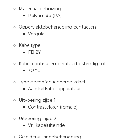
nd
Materiaal behuizing
nd GST®
Polyamide (PA)
Oppervlaktebehandeling contacten
nd RST®
Verguld
Kabeltype
FB-2Y
ctbibliotheek
Kabel continutemperatuurbestendig tot
70 °C
entatie
Type geconfectioneerde kabel
Aansluitkabel apparatuur
ctra Academy
Uitvoering zijde 1
Contrastekker (female)
Uitvoering zijde 2
Vrij kabeluiteinde
Geleideruiteindebehandeling
en