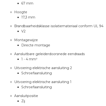
a
67 mm
Hoogte
air installeren
17,3 mm
den
Brandbaarheidsklasse isolatiemateriaal conform UL 94
V2
 installeren
Montagewijze
Directe montage
ren
Aansluitbare geleiderdoorsnede eendraads
1 - 4 mm²
baar installeren
Uitvoering elektrische aansluiting 2
baar installeren in beton
Schroefaansluiting
Uitvoering elektrische aansluiting 1
baar installeren in de tuinbouw
Schroefaansluiting
nd stekerbare vlakkabel
Aansluitpositie
Zij