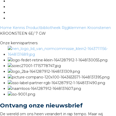
s
Home
Kennis
Productbibliotheek
Rijgklemmen
Kroonstenen
KROONSTEEN 6E/ 7 GW
iedenis
Onze kennispartners
voegde waarde
ures
ementen
ws
Ontvang onze nieuwsbrief
De wereld om ons heen verandert in rap tempo. Maar wij