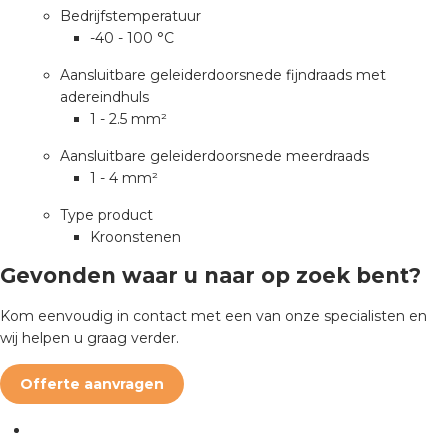
nd
Bedrijfstemperatuur
-40 - 100 °C
nd GST®
Aansluitbare geleiderdoorsnede fijndraads met
nd RST®
adereindhuls
1 - 2.5 mm²
Aansluitbare geleiderdoorsnede meerdraads
1 - 4 mm²
ctbibliotheek
Type product
Kroonstenen
entatie
Gevonden waar u naar op zoek bent?
ctra Academy
Kom eenvoudig in contact met een van onze specialisten en
wij helpen u graag verder.
Offerte aanvragen
en