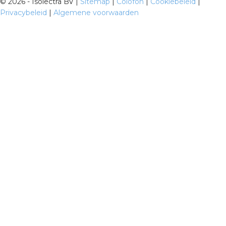
©
2026 - Isolectra BV |
Sitemap
|
Colofon
|
Cookiebeleid
|
Privacybeleid
|
Algemene voorwaarden