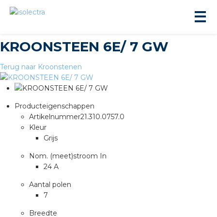
KROONSTEEN 6E/ 7 GW
Terug naar Kroonstenen
Producteigenschappen
ningbouw
Artikelnummer
21.310.0757.0
Kleur
Grijs
liteit
Nom. (meet)stroom In
24 A
inbouw
Aantal polen
ngen
7
Breedte