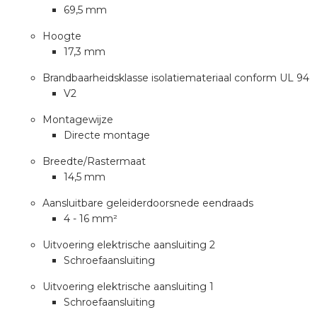
a
69,5 mm
Hoogte
air installeren
17,3 mm
den
Brandbaarheidsklasse isolatiemateriaal conform UL 94
V2
 installeren
Montagewijze
Directe montage
ren
Breedte/Rastermaat
14,5 mm
baar installeren
Aansluitbare geleiderdoorsnede eendraads
baar installeren in beton
4 - 16 mm²
Uitvoering elektrische aansluiting 2
baar installeren in de tuinbouw
Schroefaansluiting
nd stekerbare vlakkabel
Uitvoering elektrische aansluiting 1
Schroefaansluiting