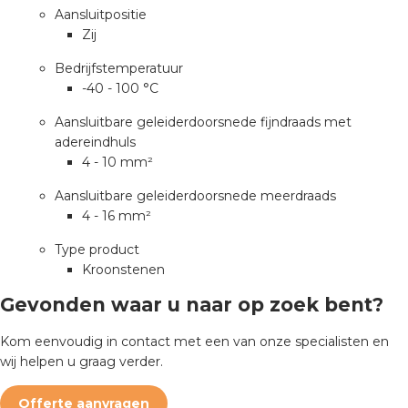
nd
Aansluitpositie
Zij
nd GST®
Bedrijfstemperatuur
nd RST®
-40 - 100 °C
Aansluitbare geleiderdoorsnede fijndraads met
adereindhuls
4 - 10 mm²
ctbibliotheek
Aansluitbare geleiderdoorsnede meerdraads
4 - 16 mm²
entatie
Type product
Kroonstenen
ctra Academy
Gevonden waar u naar op zoek bent?
Kom eenvoudig in contact met een van onze specialisten en
wij helpen u graag verder.
en
Offerte aanvragen