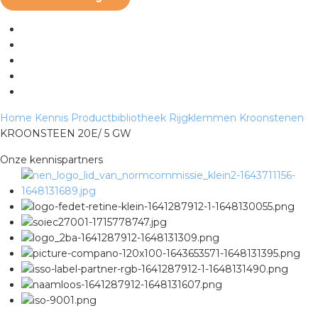
s
iedenis
Home
Kennis
Productbibliotheek
Rijgklemmen
Kroonstenen
KROONSTEEN 20E/ 5 GW
voegde waarde
Onze kennispartners
ures
ementen
ws