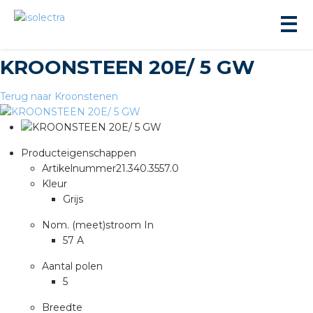
KROONSTEEN 20E/ 5 GW
Terug naar Kroonstenen
Producteigenschappen
ningbouw
Artikelnummer
21.340.3557.0
Kleur
Grijs
liteit
Nom. (meet)stroom In
57 A
inbouw
Aantal polen
ngen
5
Breedte